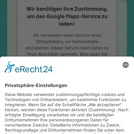
Wir benötigen Ihre Zustimmung,
um den Google Maps-Service zu
laden!
Wir verwenden einen Service eines
Drittanbieters, um Karteninhalte
einzubetten. Dieser Service kann Daten zu
Ihren Aktivitäten sammeln. Bitte lesen Sie
die Details durch und stimmen Sie der
Nutzung des Service zu, um diese Karte
anzuzeigen.
Mehr Informationen
Akzeptieren
powered by
Usercentrics Consent
Management Platform
&
eRecht24